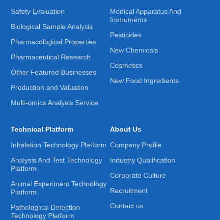
5、参与项目前期的洽谈与设计；
Safety Evaluation
Medical Apparatus And
Instruments
6、负责部门仪器设备的采购申请、拟制技术要求、参与寻
Biological Sample Analysis
Pesticides
找和评价供应商以及验收工作；
Pharmacological Properties
7、应对委托方以及药品监管机构的认证或检查。
New Chemicals
Pharmaceutical Research
Cosmetics
Other Featured Businesses
任职资格
New Food Ingredients
Production and Valuation
1、具有临床医学、药理学、病理学等相关专业背景的博士
Multi-omics Analysis Service
学历或硕士有相关疾病模型研究经验；在神经科学、心血
管、免疫炎症、内分泌、消化系统或分子影像等领域具有
Technical Platform
About Us
动物疾病模型研究与应用的经验，熟悉相关模型的建立和
Inhalation Technology Platform
Company Profile
评价；
Analysis And Test Technology
Industry Qualification
2、Office熟练，掌握基本的统计学原理和基础统计方法，
Platform
Corporate Culture
具备收集、分析相关专业信息，以及撰写有关文件和专业
Animal Experiment Technology
写作能力，英语CET六级及良好的英文交流能力；
Recruitment
Platform
3、具有良好的科研背景、研究经验，负责或全程参加过药
Contact us
Pathological Detection
Technology Platform
物研发、新药药效性或安全性研究工作；具有3年以上技术