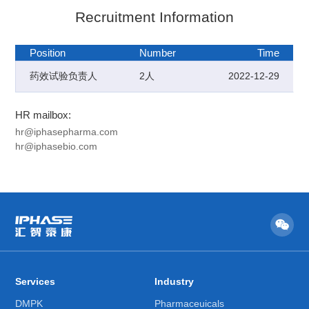
Recruitment Information
Position
Number
Time
药效试验负责人
2人
2022-12-29
HR mailbox:
岗位职责
hr@iphasepharma.com
1、全面负责专题研究工作的运行管理，负责试验的组织与
hr@iphasebio.com
顺利实施，确保试验的科学性；
2、及时获取国内外有关新法规、新要求，密切关注国内外
有关研究的新进展和新技术，确保部门研究成果在相关领
域内的符合性和先进性；
3、不断完善部门相关SOP等技术文件以及与试验相关的各
领域的背景数据库，确保其可操作性和科学性；
4、有效开展部门职员培训和再培训，确保各类人员（不限
Services
Industry
于本部人员）掌握岗位所需的技术要求；
DMPK
Pharmaceuicals